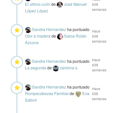
El último culín
de
José Manuel
638
semanas
López López
Sandra Hernandez
ha puntuado
Hace
Olor a madera
de
Saioa Rolán
638
semanas
Azcona
Hace
Sandra Hernandez
ha puntuado
638
La segunda
de
carolina s.
semanas
Sandra Hernandez
ha puntuado
Hace
Rompecabezas Familiar
de
Eva
638
semanas
Safont