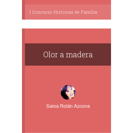
I Concurso Historias de Familia
Olor a madera
Saioa Rolán Azcona