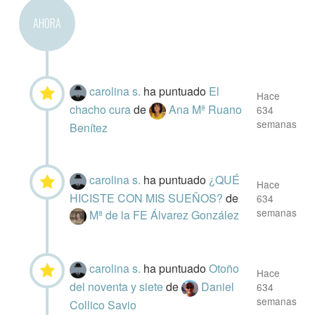
AHORA
carolina s.
ha puntuado
El
Hace
chacho cura
de
Ana Mª Ruano
634
semanas
Benítez
carolina s.
ha puntuado
¿QUÉ
Hace
HICISTE CON MIS SUEÑOS?
de
634
semanas
Mª de la FE Álvarez González
carolina s.
ha puntuado
Otoño
Hace
del noventa y siete
de
Daniel
634
semanas
Collico Savio