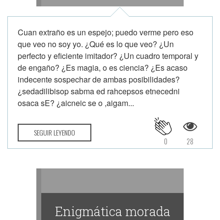
Cuan extraño es un espejo; puedo verme pero eso
que veo no soy yo. ¿Qué es lo que veo? ¿Un
perfecto y eficiente imitador? ¿Un cuadro temporal y
de engaño? ¿Es magia, o es ciencia? ¿Es acaso
indecente sospechar de ambas posibilidades?
¿sedadilibisop sabma ed rahcepsos etnecedni
osaca sE? ¿aicneic se o ,aigam...
SEGUIR LEYENDO
0
28
Enigmática morada