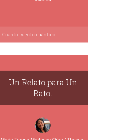
Cuánto cuento cuántico
Un Relato para Un
Rato.
María Teresa Marlasca Orea / Thessy Maror