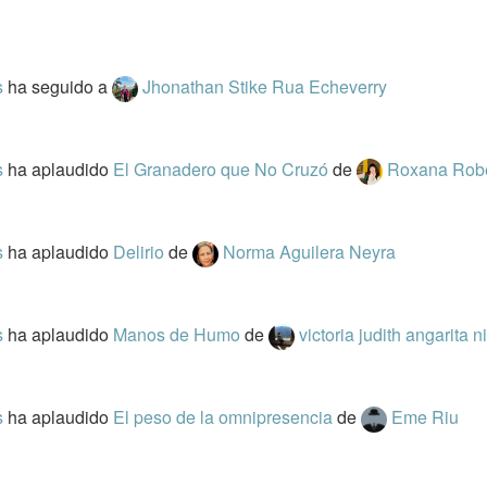
s
ha seguido a
Jhonathan Stike Rua Echeverry
s
ha aplaudido
El Granadero que No Cruzó
de
Roxana Robe
s
ha aplaudido
Delirio
de
Norma Aguilera Neyra
s
ha aplaudido
Manos de Humo
de
victoria judith angarita n
s
ha aplaudido
El peso de la omnipresencia
de
Eme Riu