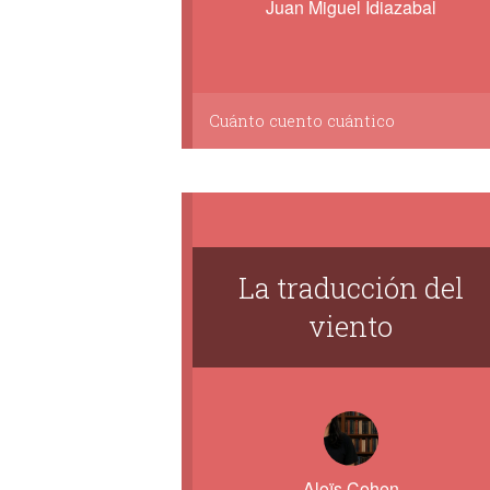
Juan Miguel Idiazabal
Cuánto cuento cuántico
La traducción del
viento
Aloïs Cohen