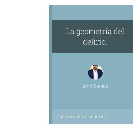
La geometría del
delirio.
Emil Santos
Cuánto cuento cuántico