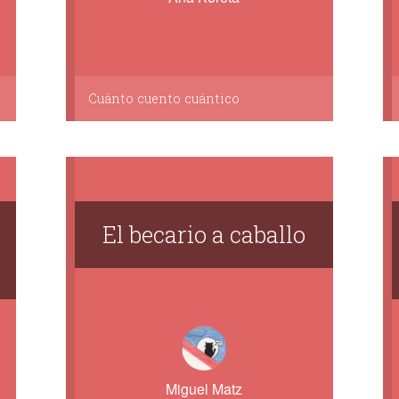
Cuánto cuento cuántico
El becario a caballo
Miguel Matz