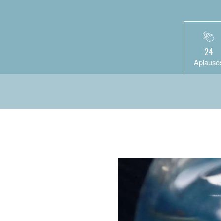
24
Aplauso