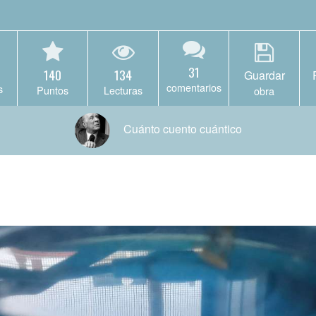
31
140
134
Guardar
comentarios
s
Puntos
Lecturas
obra
Cuánto cuento cuántico