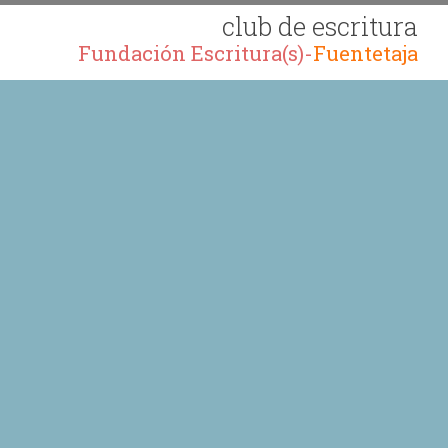
club de escritura
Fundación Escritura(s)-
Fuentetaja