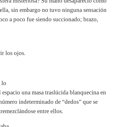
 esfera misteriosa? Su mano desapareció como
n ella, sin embargo no tuvo ninguna sensación
 poco a poco fue siendo succionado; brazo,
ir los ojos.
 lo
l espacio una masa traslúcida blanquecina en
 número indeterminado de “dedos” que se
remezclándose entre ellos.
caba