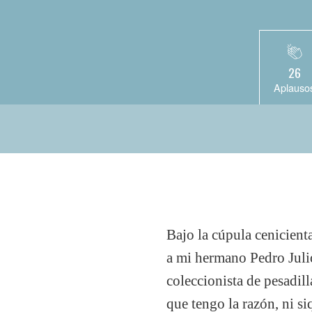
26
Aplauso
Bajo la cúpula cenicienta
a mi hermano Pedro Juli
coleccionista de pesadil
que tengo la razón, ni s