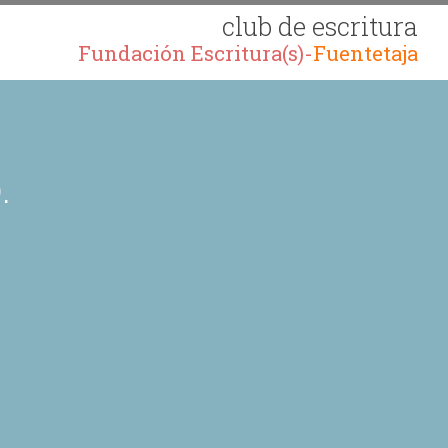
club de escritura
Fundación Escritura(s)-
Fuentetaja
.