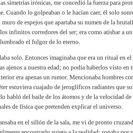
las simetrías irónicas, me concedió la fuerza para prot
e. Cuando lo golpeaban o le hacían caer, él solo sonre
 muro de espejos que apartaba su numen de la brutali
los infinitos corredores del ser; era como atisbar a u
lumbrado el fulgor de lo eterno.
ba solo. Entonces imaginaba que era un ritual en el j
s ajenos a nuestra edad; no podía haberlos visto en t
terior era apenas un rumor. Mencionaba hombres con 
er estuviera cuajado de jeroglíficos radiantes que so
 habló del baile de los átomos y de la velocidad de 
les de física que pretenden explicar el universo.
nsaba en el sillón de la sala, me vi de pronto cruzan
lmente encontrarlo sujeto a la realidad; rogaba por