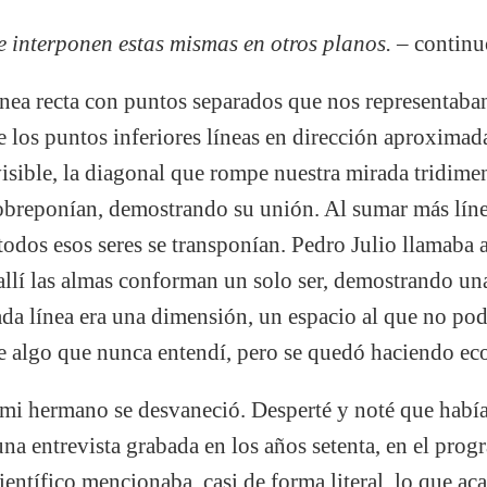
 interponen estas mismas en otros planos. –
continu
ínea recta con puntos separados que nos representaba
e los puntos inferiores líneas en dirección aproxima
visible, la diagonal que rompe nuestra mirada tridimen
sobreponían, demostrando su unión. Al sumar más lín
odos esos seres se transponían. Pedro Julio llamaba a
llí las almas conforman un solo ser, demostrando una
Cada línea era una dimensión, un espacio al que no p
e algo que nunca entendí, pero se quedó haciendo eco
mi hermano se desvaneció. Desperté y noté que había 
na entrevista grabada en los años setenta, en el prog
ntífico mencionaba, casi de forma literal, lo que a