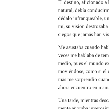
El destino, aficionado a 
natural, debía conducirm
dédalo infranqueable, un
mí, su visión destrozaba 
ciegos que jamás han vis
Me asustaba cuando habla
veces me hablaba de tema
medio, pues el mundo ex
moviéndose, como si el ét
más me sorprendió cuando
ahora encuentro en manua
Una tarde, mientras desca
mente añoraba inverosími