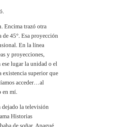
ó.
n. Encima trazó otra
da de 45°. Esa proyección
sional. En la línea
eas y proyecciones,
 ese lugar la unidad o el
 existencia superior que
odíamos acceder…al
 en mí.
dejado la televisión
rama Historias
cababa de soñar. Apagué