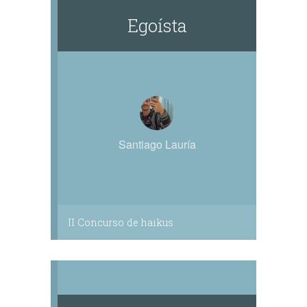
Egoísta
Santiago Lauría
II Concurso de haikus