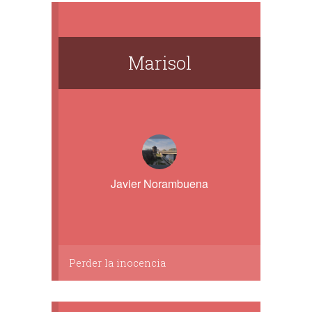
Marisol
Javier Norambuena
Perder la inocencia