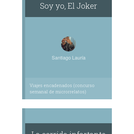
Soy yo, El Joker
Santiago Lauría
Viajes encadenados (concurso
semanal de microrrelatos)