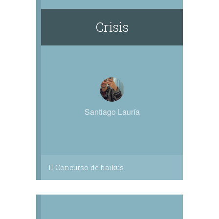
Crisis
Santiago Lauría
II Concurso de haikus