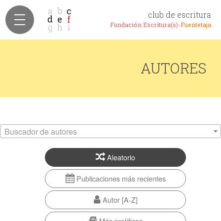
club de escritura
Fundación Escritura(s)-
Fuentetaja
AUTORES
Buscador de autores
Aleatorio
Publicaciones más recientes
Autor [A-Z]
Más prolíficos