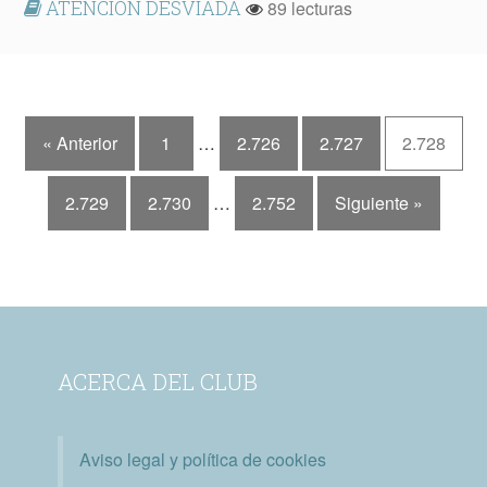
ATENCIÓN DESVIADA
89 lecturas
« Anterior
1
…
2.726
2.727
2.728
2.729
2.730
…
2.752
Siguiente »
ACERCA DEL CLUB
Aviso legal y política de cookies