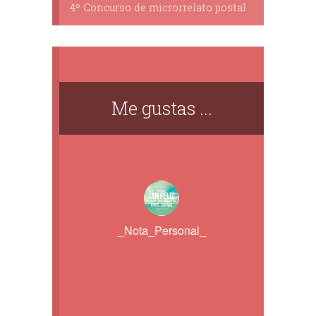
4º Concurso de microrrelato postal
Me gustas ...
_Nota_Personal_