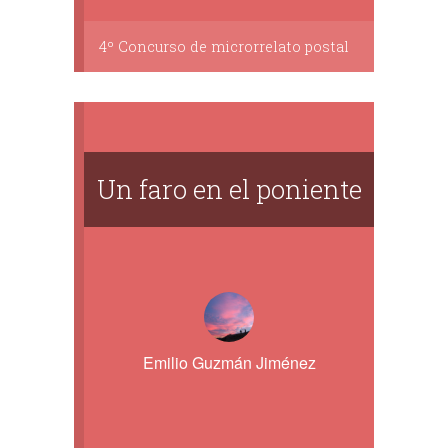
4º Concurso de microrrelato postal
Un faro en el poniente
Emilio Guzmán Jiménez