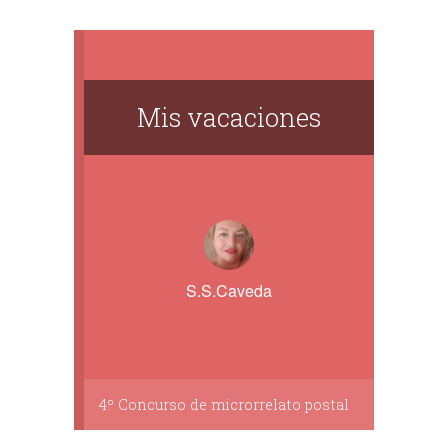
Mis vacaciones
S.S.Caveda
4º Concurso de microrrelato postal