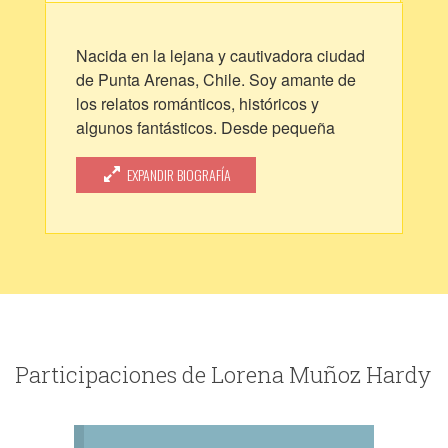
Nacida en la lejana y cautivadora ciudad
de Punta Arenas, Chile. Soy amante de
los relatos románticos, históricos y
algunos fantásticos. Desde pequeña
desarrollé el gusto de crear historias, en
mi imaginación y también escritas.
EXPANDIR BIOGRAFÍA
Siempre me han interesado los temas
relacionados con la naturaleza y el
medioambiente.
Participaciones de Lorena Muñoz Hardy