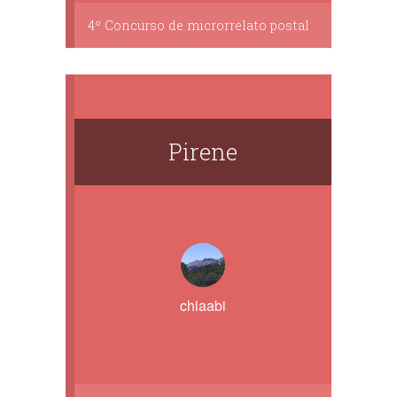
4º Concurso de microrrelato postal
Pirene
chiaabi