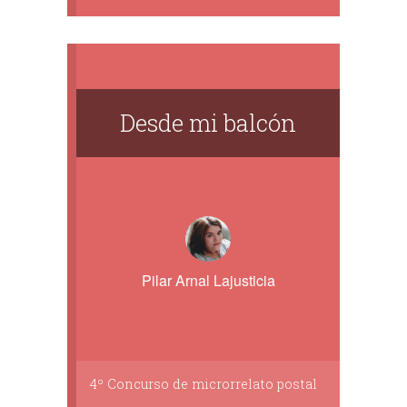
Desde mi balcón
Pilar Arnal Lajusticia
4º Concurso de microrrelato postal