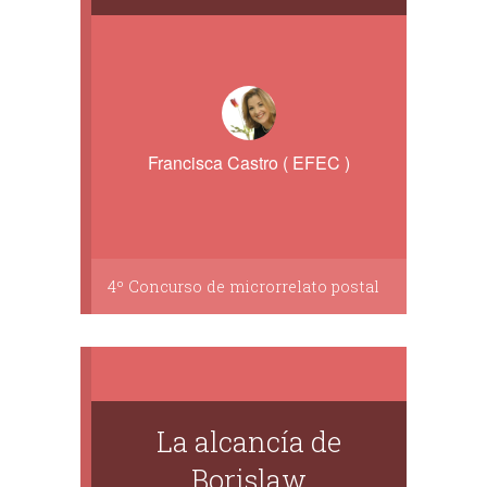
Francisca Castro ( EFEC )
4º Concurso de microrrelato postal
La alcancía de
Borislaw