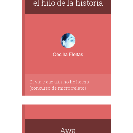
el hilo de la historia
Cecilia Fleitas
El viaje que aún no he hecho
(concurso de microrrelato)
Awa