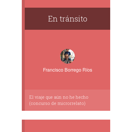
En tránsito
Francisco Borrego Ríos
El viaje que aún no he hecho
(concurso de microrrelato)