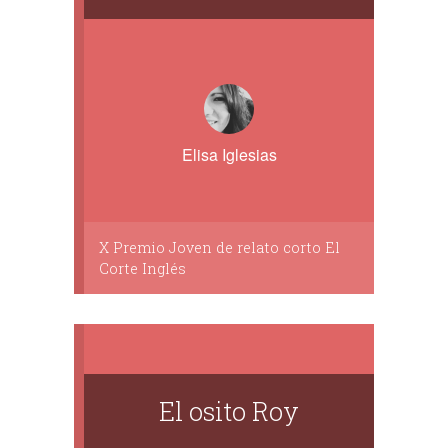
Elisa Iglesias
X Premio Joven de relato corto El
Corte Inglés
El osito Roy