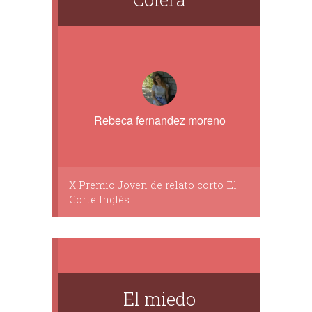
Rebeca fernandez moreno
X Premio Joven de relato corto El
Corte Inglés
El miedo