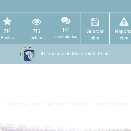
141
274
775
Guardar
Reporta
comentarios
Puntos
Lecturas
obra
obra
II Concurso de Microrrelato Postal