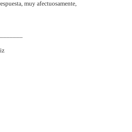
respuesta, muy afectuosamente,
________
iz
e