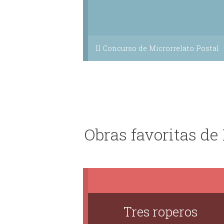
II Concurso de Microrrelato Postal
Obras favoritas de 
Tres roperos