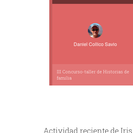
Daniel Collico Savio
III Concurso-taller de Historias de
familia
Actividad reciente de Iri