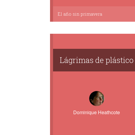
El año sin primavera
Lágrimas de plástico
Dominique Heathcote