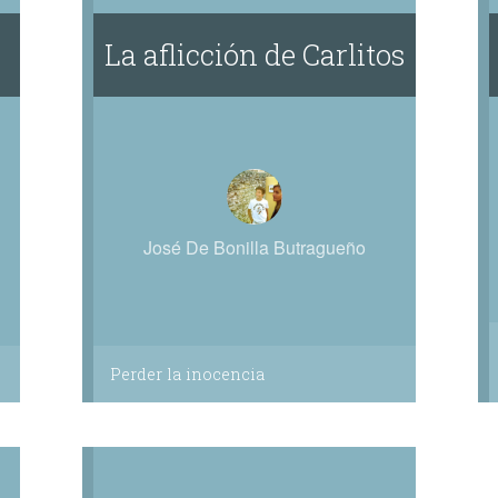
La aflicción de Carlitos
José De Bonilla Butragueño
Perder la inocencia