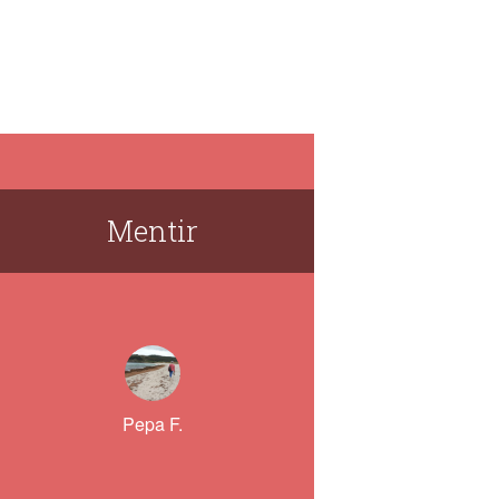
Mentir
Pepa F.