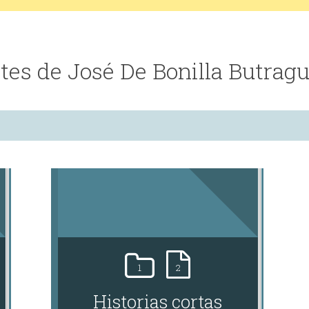
tes de José De Bonilla Butrag
1
2
Historias cortas