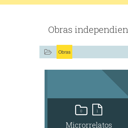
Obras independien
Obras
0
1
Microrrelatos