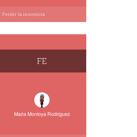
Perder la inocencia
FE
Maria Montoya Rodríguez