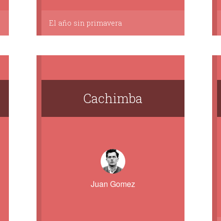
El año sin primavera
Cachimba
Juan Gomez