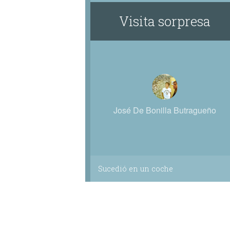
Visita sorpresa
José De Bonilla Butragueño
Sucedió en un coche