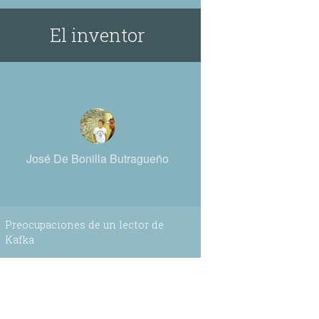
El inventor
José De Bonilla Butragueño
Preocupaciones de un lector de
Kafka