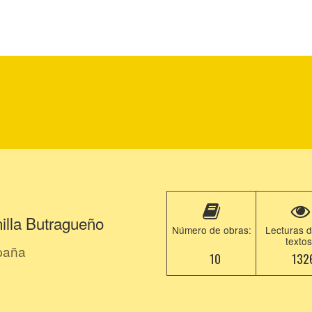
illa Butragueño
Número de obras:
Lecturas d
textos
paña
10
132