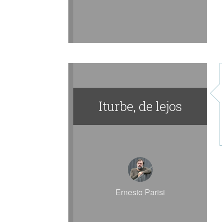
Iturbe, de lejos
Ernesto Parisi