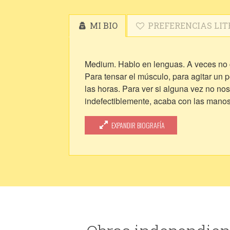
MI BIO
PREFERENCIAS LIT
Medium. Hablo en lenguas. A veces no c
Para tensar el músculo, para agitar un p
las horas. Para ver si alguna vez no n
indefectiblemente, acaba con las manos
Porque no tenemos otra cosa en qué oc
en realidad no sabemos hacer nada. Por t
EXPANDIR BIOGRAFÍA
si así nos baja alguna fe – en algo, en 
se halle escondido, más bien confundid
hacemos.
Que sea nómada, que no emascule la emo
Que desconfíe del sustantivo. Más del ad
palabra deje hablar a los silencios. Que
como al descuido. Que varíe de vez en c
cante. Que no aspire a convencer. Que 