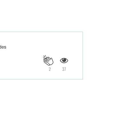
des
2
37