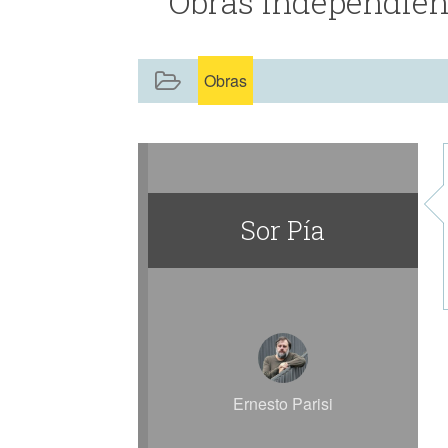
Obras independient
que esconda lo complejo en lo sencillo
Que no enuncie una verdad. Que no nos
Con pudor, con desvergüenza. Con temor
Obras
Como si nos jugáramos la vida en lo q
Sor Pía
Ernesto Parisi