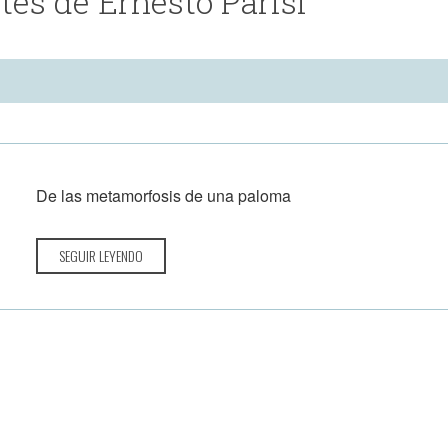
es de Ernesto Parisi
. Que se presente un poco sucia, chusca, inacabada. Leve y de
 mienta.
, con alegría. Con ilusión. Sin esperanzas.
ue hacemos. Como un juego.
De las metamorfosis de una paloma
SEGUIR LEYENDO