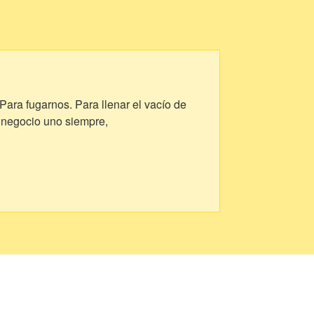
Para fugarnos. Para llenar el vacío de
 negocio uno siempre,
aber qué hacer con estas manos. Porque
envidia. Por curiosidad. Por fe. Para ver
 ese barro primordial de esta ignorancia
o, ingenuo, imposible amor a esto que
. Que descrea de la flecha del sentido.
 si lo tiene – Que entre palabra y
 si tiene que decir que sea en voz baja,
 - ¡Que cambie el paso alguna vez! Que
cantamiento. Aristocrática y plebeya,