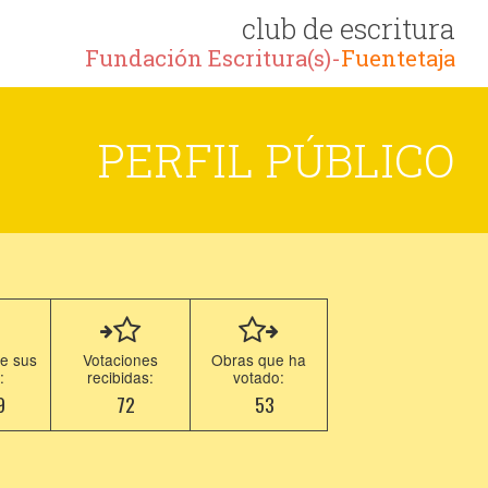
club de escritura
Fundación Escritura(s)-
Fuentetaja
PERFIL PÚBLICO
e sus
Votaciones
Obras que ha
:
recibidas:
votado:
9
72
53