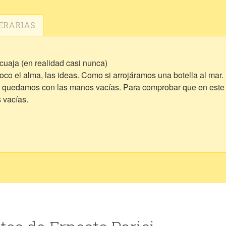
ERARIAS
uaja (en realidad casi nunca)
oco el alma, las ideas. Como si arrojáramos una botella al mar. 
os quedamos con las manos vacías. Para comprobar que en este
 vacías.
uparnos. Por no saber qué hacer con nuestras vidas. Por no s
emor, de tanto asco. Por puro instinto imitativo. Por celos, por 
lo que fuera – Quizás, en realidad no sepamos bien por qué y en
o – en el tamaño de un grano de mostaza – el amor, el más pur
ción ni el pensamiento. Que solo diga elevar por dar un verbo
verbio y del adjetivo. Que al verbo le descubra el movimiento –
 evite el énfasis. Que oculte, que no muestre. Que no diga, pero
uando el “tempo” - ¿qué tal de un “rallentando” a un “presto”?
nos convenza. Que busque, con algo de malicia, el más dulce en