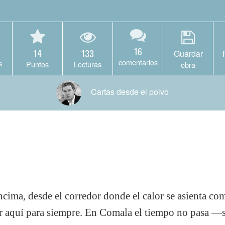
16
14
133
Guardar
comentarios
s
Puntos
Lecturas
obra
Cartas desde el polvo
encima, desde el corredor donde el calor se asienta co
ir aquí para siempre. En Comala el tiempo no pasa —s