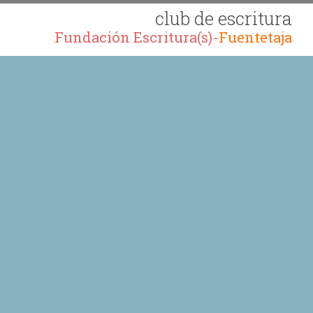
club de escritura
Fundación Escritura(s)-
Fuentetaja