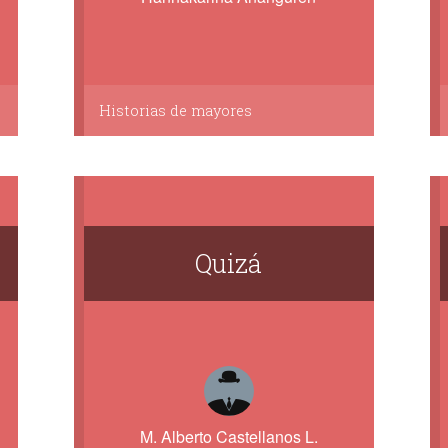
Historias de mayores
Quizá
M. Alberto Castellanos L.