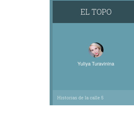
EL TOPO
Yuliya Turavinina
Historias de la calle 5