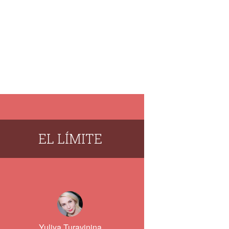
EL LÍMITE
Yuliya Turavinina