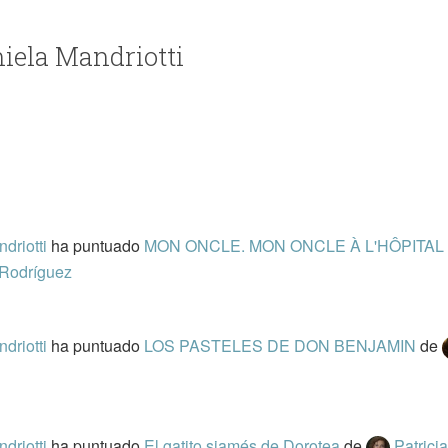
niela Mandriotti
driotti
ha puntuado
MON ONCLE. MON ONCLE À L'HÔPITAL
Rodríguez
driotti
ha puntuado
LOS PASTELES DE DON BENJAMIN
de
driotti
ha puntuado
El gatito siamés de Dorotea
de
Patrici