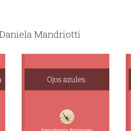
 Daniela Mandriotti
a
Ojos azules.
Hannakarina Añanguren