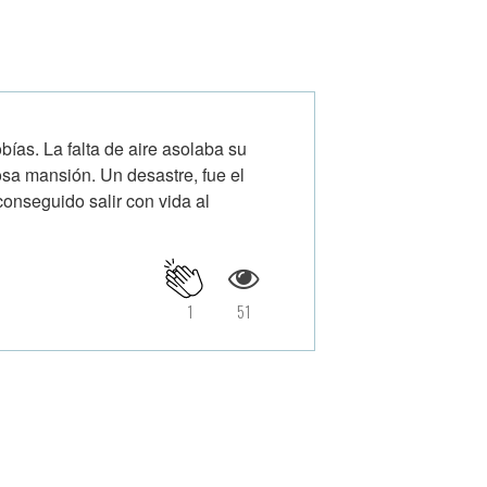
ías. La falta de aire asolaba su
osa mansión. Un desastre, fue el
conseguido salir con vida al
1
51