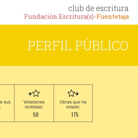
club de escritura
Fundación Escritura(s)-
Fuentetaja
PERFIL PÚBLICO
e sus
Votaciones
Obras que ha
:
recibidas:
votado:
7
50
175