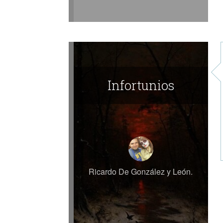
Infortunios
Ricardo De González y León.