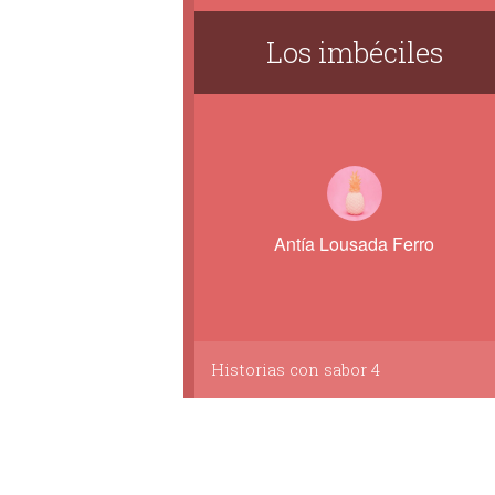
Los imbéciles
Antía Lousada Ferro
Historias con sabor 4