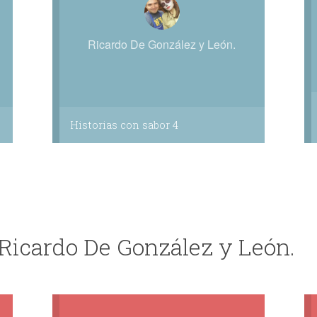
Ricardo De González y León.
Historias con sabor 4
 Ricardo De González y León.