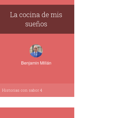
La cocina de mis
sueños
Benjamin Millán
Historias con sabor 4