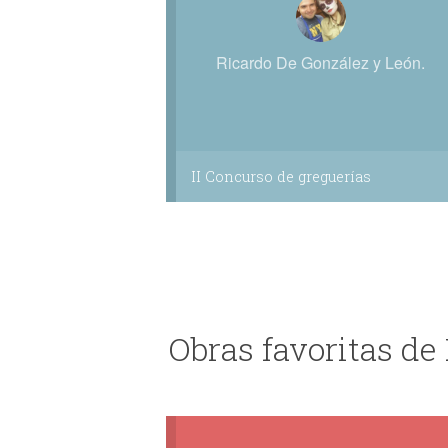
Ricardo De González y León.
II Concurso de greguerías
Obras favoritas de