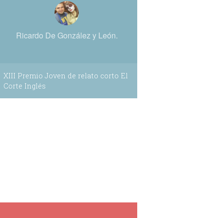
Ricardo De González y León.
XIII Premio Joven de relato corto El
Corte Inglés