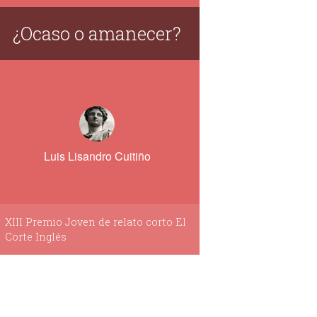
¿Ocaso o amanecer?
Luis Lisandro Cuitiño
XIII Premio Joven de relato corto El
Corte Inglés