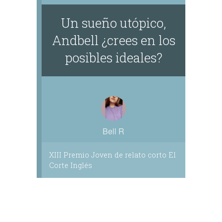
Un sueño utópico,
Andbell ¿crees en los
posibles ideales?
Bell R
XIII Premio Joven de relato corto El
Corte Inglés