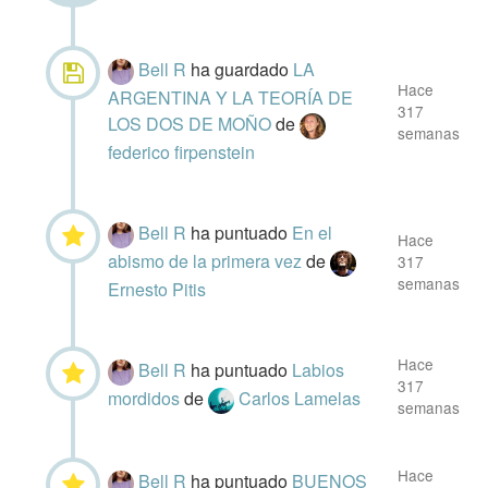
Bell R
ha guardado
LA
Hace
ARGENTINA Y LA TEORÍA DE
317
LOS DOS DE MOÑO
de
semanas
federico firpenstein
Bell R
ha puntuado
En el
Hace
abismo de la primera vez
de
317
semanas
Ernesto Pitis
Hace
Bell R
ha puntuado
Labios
317
mordidos
de
Carlos Lamelas
semanas
Hace
Bell R
ha puntuado
BUENOS