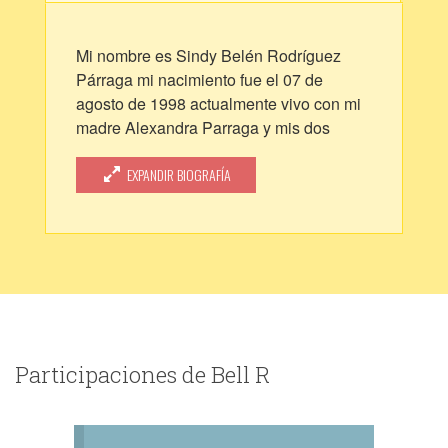
Mi nombre es Sindy Belén Rodríguez
Párraga mi nacimiento fue el 07 de
agosto de 1998 actualmente vivo con mi
madre Alexandra Parraga y mis dos
hermanas menores. Llevo ya 5 años
viviendo con ellas en la ciudad de
EXPANDIR BIOGRAFÍA
Guayaquil la cual pertenece a Ecuador.
Aún soy estudiante universitaria en la
UG, (FACSO) facultad de comunicación
social, estudio publicidad y aspiro a
graduarme pronto, también me gustaría
decir que amo la lectura y mas que eso la
escritura pero debo admitir que necesito
aprender a desarrollarme más en este
Participaciones de Bell R
ámbito.
Crecí en un pueblo llamado Calceta que
pertenece a el cantón Bolívar, el cual me