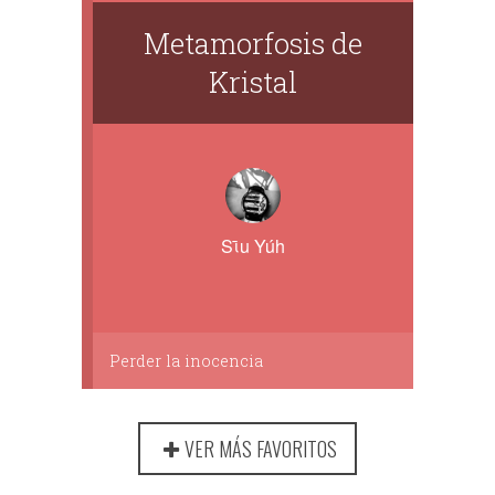
Metamorfosis de
Kristal
Sῑu Yúh
Perder la inocencia
VER MÁS FAVORITOS