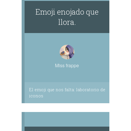
Emoji enojado que
llora.
Miss frappe
El emoji que nos falta: laboratorio de
iconos