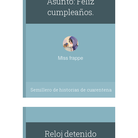
Asunto: Feliz
cumpleaños.
Miss frappe
Semillero de historias de cuarentena
Reloj detenido