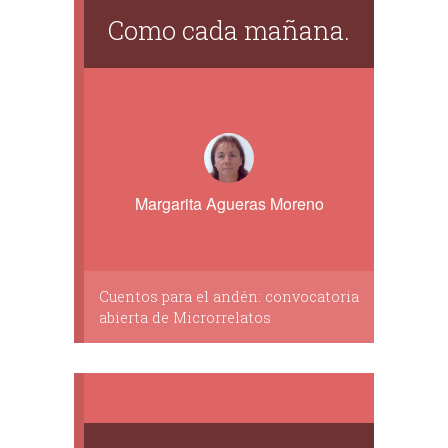
Como cada mañana.
Margarita Agueras Moreno
Cuentos para el andén: convocatoria
abierta de Microrrelatos