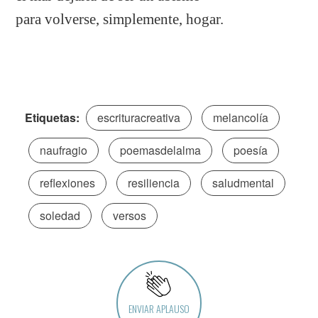
para volverse, simplemente, hogar.
Etiquetas:
escrituracreativa
melancolía
naufragio
poemasdelalma
poesía
reflexiones
resiliencia
saludmental
soledad
versos
ENVIAR APLAUSO