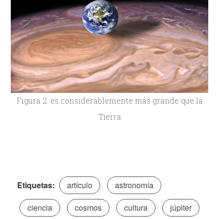
Figura 2: es considerablemente más grande que la
Tierra
Etiquetas:
artículo
astronomía
ciencia
cosmos
cultura
júpiter