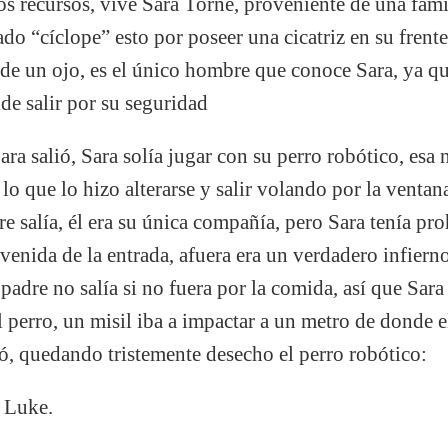
os recursos, vive Sara Torne, proveniente de una fami
do “cíclope” esto por poseer una cicatriz en su frent
 de un ojo, es el único hombre que conoce Sara, ya qu
ide salir por su seguridad
ra salió, Sara solía jugar con su perro robótico, esa
 lo que lo hizo alterarse y salir volando por la ventana
re salía, él era su única compañía, pero Sara tenía pr
nvenida de la entrada, afuera era un verdadero infiern
padre no salía si no fuera por la comida, así que Sar
l perro, un misil iba a impactar a un metro de donde e
vó, quedando tristemente desecho el perro robótico:
o Luke.