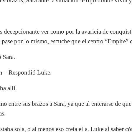
us brazos, Sara ante la situación le dijo donde vivía 
es decepcionante ver como por la avaricia de conquist
 pase por lo mismo, escuche que el centro “Empire” 
 Sara.
on – Respondió Luke.
a allí.
 entre sus brazos a Sara, ya que al enterarse de qu
as.
taba sola, o al menos eso creía ella. Luke al saber có