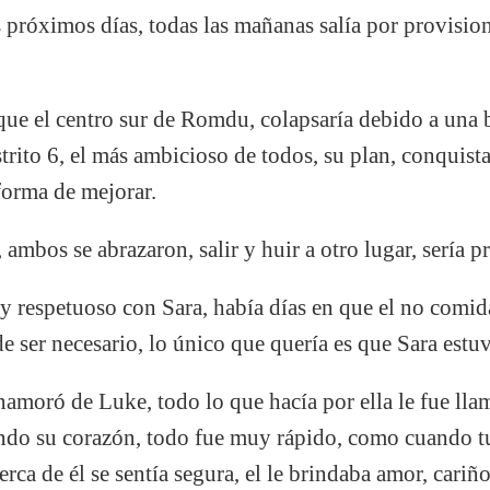
 próximos días, todas las mañanas salía por provision
a que el centro sur de Romdu, colapsaría debido a un
strito 6, el más ambicioso de todos, su plan, conquist
forma de mejorar.
ambos se abrazaron, salir y huir a otro lugar, sería p
y respetuoso con Sara, había días en que el no comid
 de ser necesario, lo único que quería es que Sara estuv
namoró de Luke, todo lo que hacía por ella le fue lla
ndo su corazón, todo fue muy rápido, como cuando tus
cerca de él se sentía segura, el le brindaba amor, cariñ