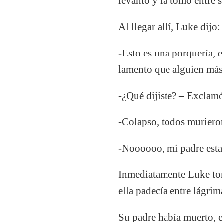
levantó y la tomó entre s
Al llegar allí, Luke dijo:
-Esto es una porquería, 
lamento que alguien más
-¿Qué dijiste? – Exclamó
-Colapso, todos murier
-Noooooo, mi padre estab
Inmediatamente Luke tomó
ella padecía entre lágrim
Su padre había muerto, es