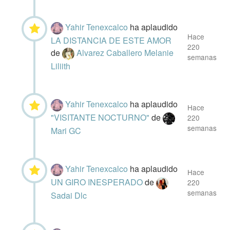
Yahir Tenexcalco
ha aplaudido
Hace
LA DISTANCIA DE ESTE AMOR
220
de
Alvarez Caballero Melanie
semanas
Liliith
Yahir Tenexcalco
ha aplaudido
Hace
"VISITANTE NOCTURNO"
de
220
semanas
Mari GC
Yahir Tenexcalco
ha aplaudido
Hace
UN GIRO INESPERADO
de
220
semanas
Sadai Dlc