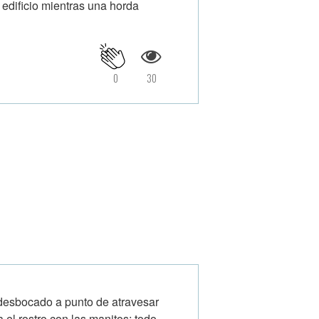
 edificio mientras una horda
0
30
 desbocado a punto de atravesar
el rostro con las manitos; todo