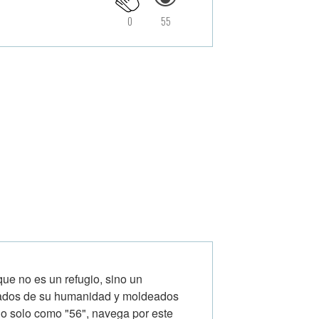
0
55
ue no es un refugio, sino un
jados de su humanidad y moldeados
do solo como "56", navega por este