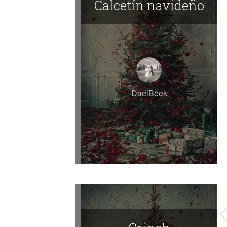
Calcetín navideño
DaelBeek