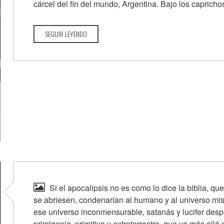
cárcel del fin del mundo, Argentina. Bajo los caprichos
SEGUIR LEYENDO
Si el apocalipsis no es como lo dice la biblia, que
se abriesen, condenarían al humano y al universo mis
ese universo inconmensurable, satanás y lucifer des
primigenia, primitiva y extraterrestre, que va más allá