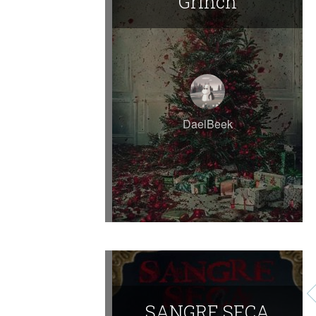
Grinch
DaelBeek
SANGRE SECA