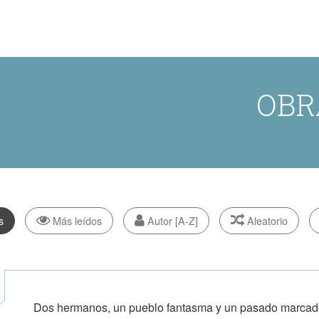
OBR
s
Más leídos
Autor [A-Z]
Aleatorio
Dos hermanos, un pueblo fantasma y un pasado marcado 