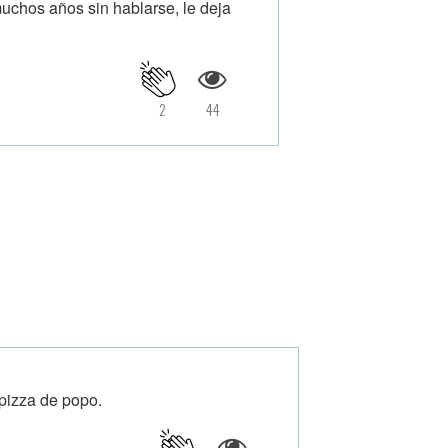
muchos años sin hablarse, le deja
2
44
 pizza de popo.