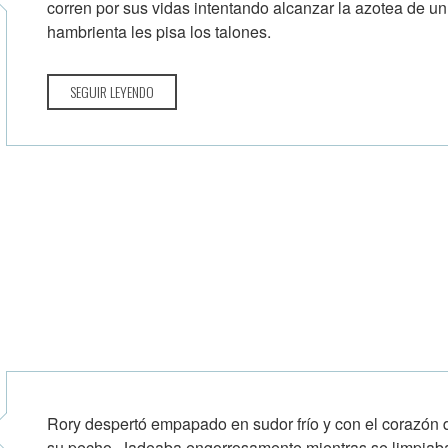
corren por sus vidas intentando alcanzar la azotea de un
hambrienta les pisa los talones.
SEGUIR LEYENDO
Rory despertó empapado en sudor frío y con el corazón
su pecho. Jadeaba engorrosamente mientras se limpiaba 