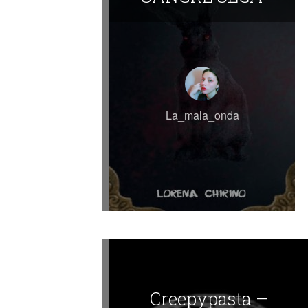
La_mala_onda
Creepypasta –