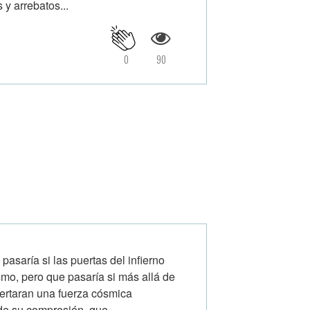
 y arrebatos...
0
90
 pasaría si las puertas del infierno
mo, pero que pasaría si más allá de
pertaran una fuerza cósmica
 de su compresión, que...