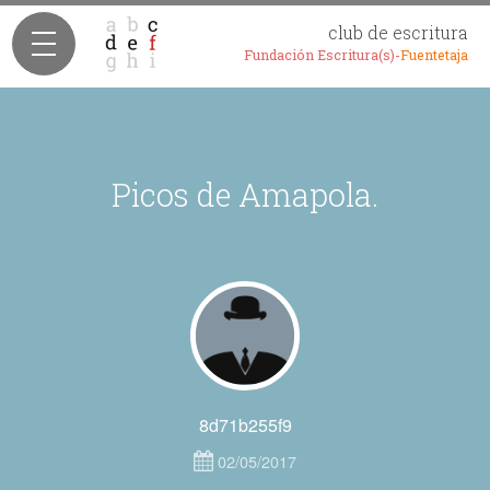
club de escritura
Fundación Escritura(s)-
Fuentetaja
Picos de Amapola.
8d71b255f9
02/05/2017