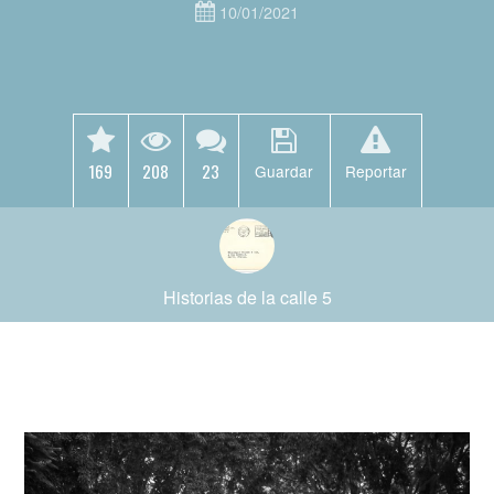
10/01/2021
169
208
23
Guardar
Reportar
Historias de la calle 5