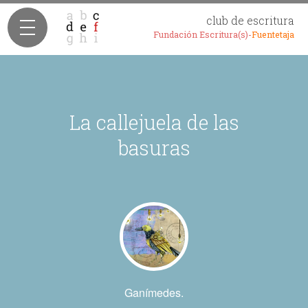
club de escritura
Fundación Escritura(s)-
Fuentetaja
La callejuela de las
basuras
Ganímedes.