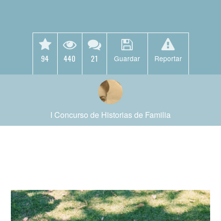
94
440
21
Guardar
Reportar
I Concurso de Historias de Familia