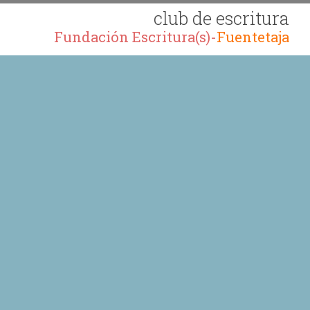
club de escritura
Fundación Escritura(s)-
Fuentetaja