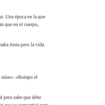
an. Una época en la que
ás que en el cuerpo,
maba Justa pero la vida
on mías». «Rompo el
ud pero sabe que debe
ón que se convertirá para