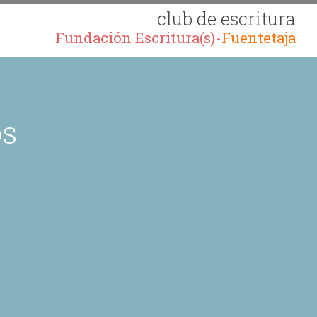
club de escritura
Fundación Escritura(s)-
Fuentetaja
os