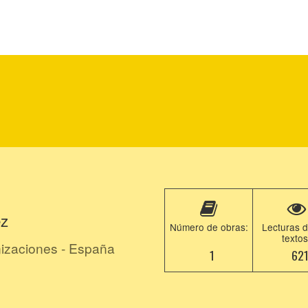
ez
Número de obras:
Lecturas d
textos
izaciones - España
1
62