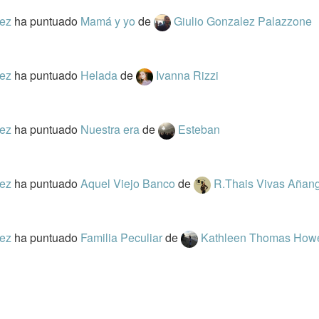
rez
ha puntuado
Mamá y yo
de
Giulio Gonzalez Palazzone
rez
ha puntuado
Helada
de
Ivanna Rizzi
rez
ha puntuado
Nuestra era
de
Esteban
rez
ha puntuado
Aquel Viejo Banco
de
R.Thais Vivas Añan
rez
ha puntuado
Familia Peculiar
de
Kathleen Thomas Howe