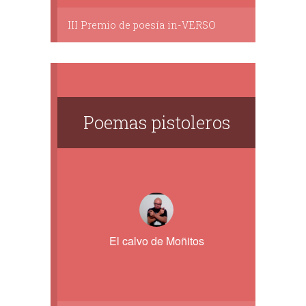
III Premio de poesía in-VERSO
Poemas pistoleros
El calvo de Moñitos