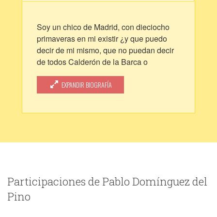
Soy un chico de Madrid, con dieciocho
primaveras en mi existir ¿y que puedo
decir de mi mismo, que no puedan decir
de todos Calderón de la Barca o
Shakespeare? Al fin y al cabo todos
somos humanos, y todos nos movemos
EXPANDIR BIOGRAFÍA
hacia la luz el mañana, perdiendo el
tiempo por el camino.
Participaciones de Pablo Domínguez del
Pino