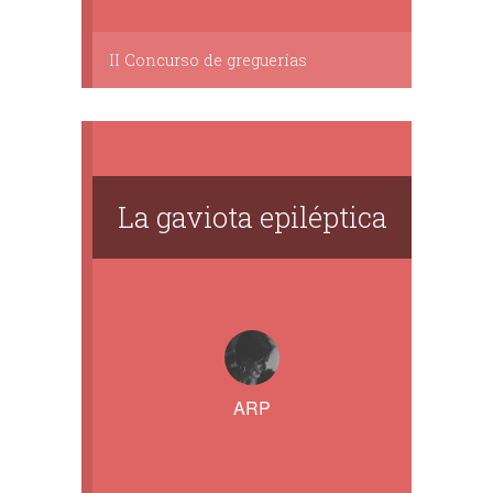
II Concurso de greguerías
La gaviota epiléptica
ARP