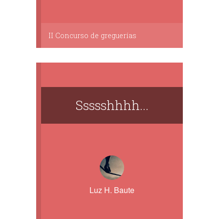
II Concurso de greguerías
Ssssshhhh...
Luz H. Baute