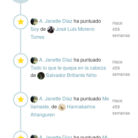
A. Janette Díaz
ha puntuado
Hace
Soy
de
José Luis Moreno
459
semanas
Torres
A. Janette Díaz
ha puntuado
Hace
Todo lo que te quepa en la cabeza
459
semanas
de
Salvador Brillante Niño
A. Janette Díaz
ha puntuado
Me
Hace
llamaste.
de
Hannakarina
459
semanas
Añanguren
A. Janette Díaz
ha puntuado
Mi