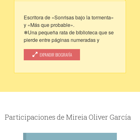
Escritora de «Sonrisas bajo la tormenta»
y «Más que probable».
❄Una pequeña rata de biblioteca que se
pierde entre páginas numeradas y
palabras encantadas❄
EXPANDIR BIOGRAFÍA
Podréis encontrarme en cualquier lado
como: miroligar o bitacoraliterariablog.
Participaciones de Mireia Oliver García