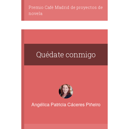
Premio Café Madrid de proyectos de
novela
Quédate conmigo
Angélica Patricia Cáceres Piñeiro