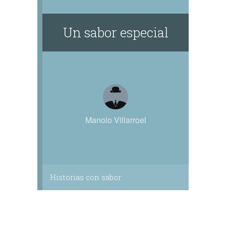
albañil, carpintero, guardacoches,
funcionario, marino, profesor, electricista,
Un sabor especial
cocinero, camarero, confitero, guía de
montaña, pastor y redactor.
Manolo Villarroel
Historias con sabor