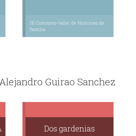
III Concurso-taller de Historias de
familia
 Alejandro Guirao Sanchez
A
Dos gardenias