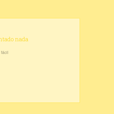
ontado nada
fácil