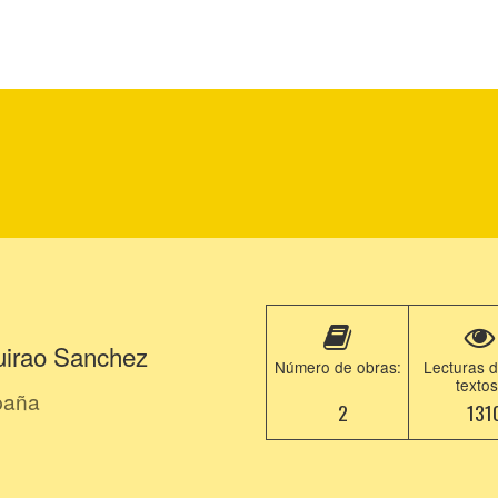
uirao Sanchez
Número de obras:
Lecturas d
textos
paña
2
131