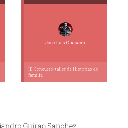
José Luis Chaparro
III Concurso-taller de Historias de
familia
ejandro Guirao Sanchez