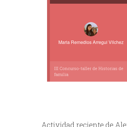
Maria Remedios Arregui Vilchez
III Concurso-taller de Historias de
familia
Actividad reciente de Al