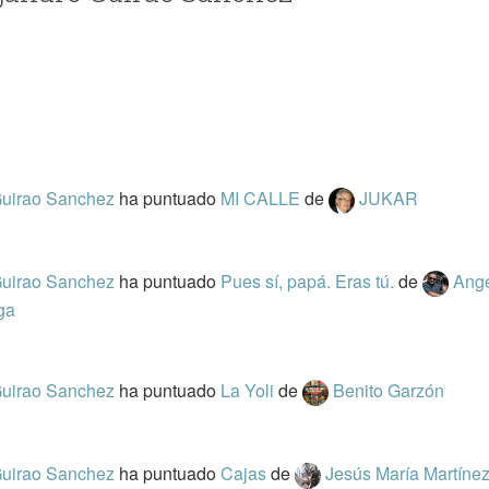
Guirao Sanchez
ha puntuado
MI CALLE
de
JUKAR
Guirao Sanchez
ha puntuado
Pues sí, papá. Eras tú.
de
Ang
ga
Guirao Sanchez
ha puntuado
La Yoli
de
Benito Garzón
Guirao Sanchez
ha puntuado
Cajas
de
Jesús María Martíne