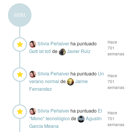
AHORA
Hace
Silvia Peñalver
ha puntuado
701
Gott ist tot!
de
Javier Ruiz
semanas
Silvia Peñalver
ha puntuado
Un
Hace
verano normal
de
Jaime
701
semanas
Fernandez
Silvia Peñalver
ha puntuado
El
Hace
"Mono" tecnológico
de
Agustín
701
semanas
García Meana