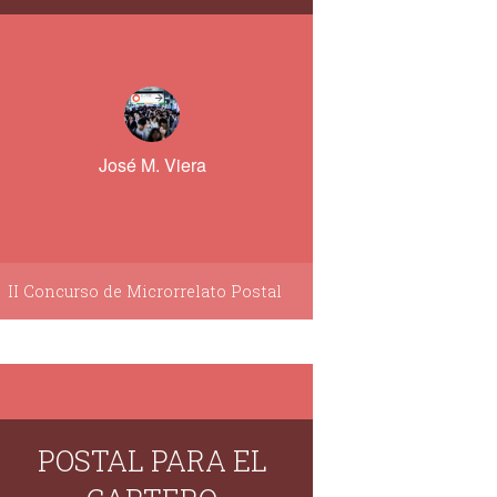
José M. Viera
II Concurso de Microrrelato Postal
POSTAL PARA EL