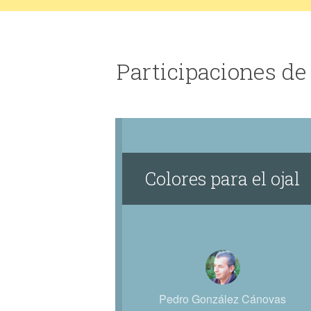
Participaciones d
Colores para el ojal
Pedro González Cánovas