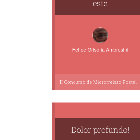
este
Felipe Grisolía Ambrosini
II Concurso de Microrrelato Postal
Dolor profundo!