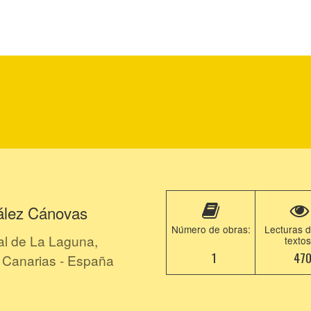
ález Cánovas
Número de obras:
Lecturas d
al de La Laguna,
textos
1
47
as Canarias - España