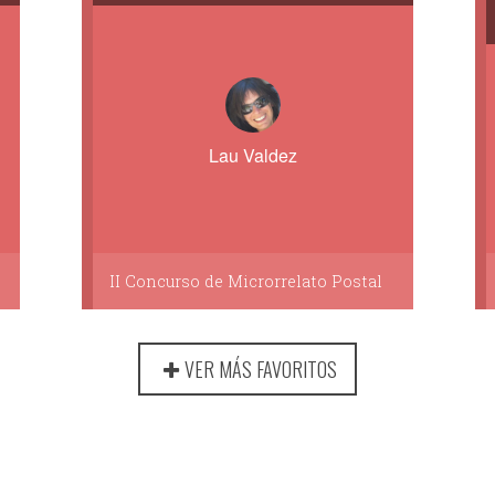
Lau Valdez
II Concurso de Microrrelato Postal
VER MÁS FAVORITOS