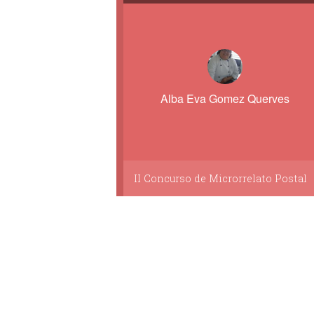
Alba Eva Gomez Querves
II Concurso de Microrrelato Postal