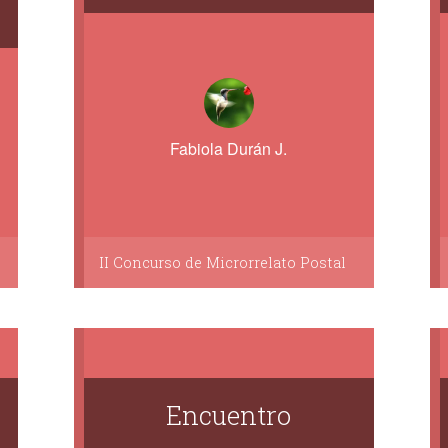
Fabiola Durán J.
II Concurso de Microrrelato Postal
Encuentro