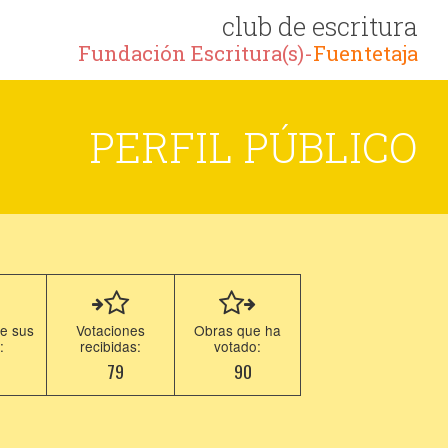
club de escritura
Fundación Escritura(s)-
Fuentetaja
PERFIL PÚBLICO
e sus
Votaciones
Obras que ha
:
recibidas:
votado:
0
79
90