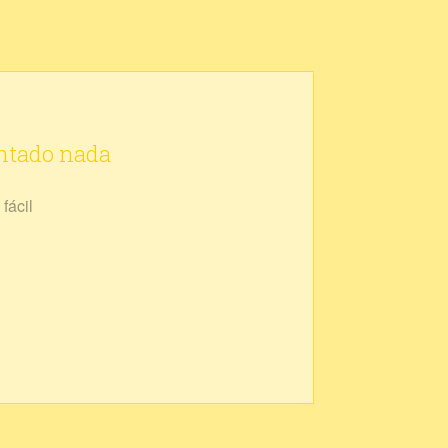
ontado nada
fácil