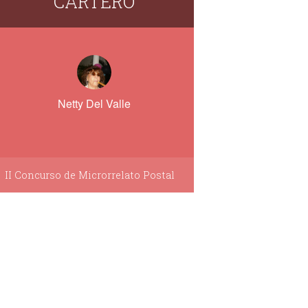
CARTERO
Netty Del Valle
II Concurso de Microrrelato Postal