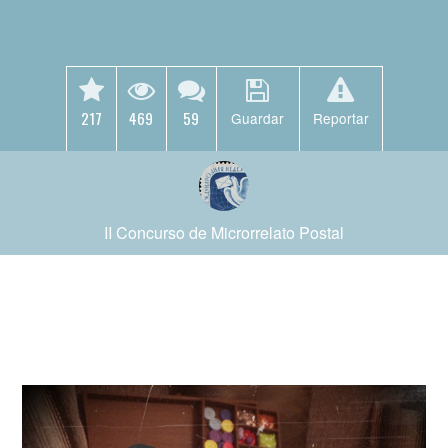
217
469
59
Guardar
Reportar
II Concurso de Microrrelato Postal