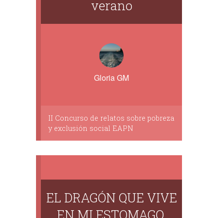
verano
Gloria GM
II Concurso de relatos sobre pobreza
y exclusión social EAPN
EL DRAGÓN QUE VIVE
EN MI ESTOMAGO.