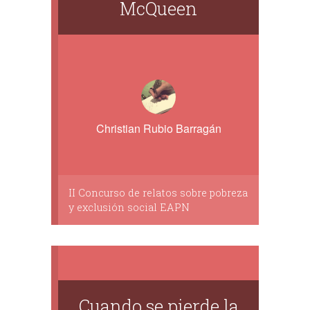
McQueen
Christian Rubio Barragán
II Concurso de relatos sobre pobreza
y exclusión social EAPN
Cuando se pierde la