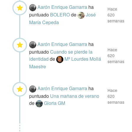
Aarón Enrique Gamarra
ha
Hace
puntuado
BOLERO
de
José
620
semanas
María Cepeda
Aarón Enrique Gamarra
ha
Hace
puntuado
Cuando se pierde la
620
identidad
de
Mª Lourdes Mollá
semanas
Maestre
Aarón Enrique Gamarra
ha
Hace
puntuado
Una mañana de verano
620
semanas
de
Gloria GM