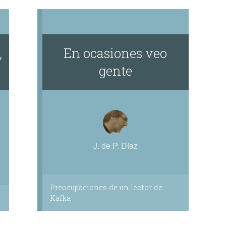
,
En ocasiones veo
gente
J. de P. Díaz
Preocupaciones de un lector de
Kafka