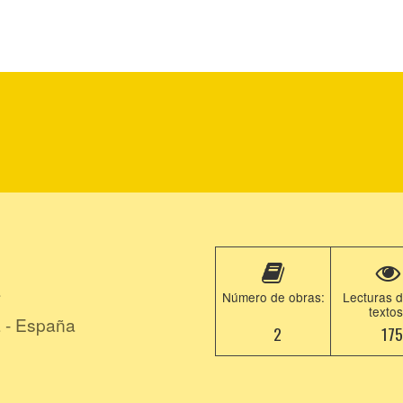
z
Número de obras:
Lecturas d
textos
 - España
2
17