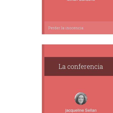
Perder la inocencia
La conferencia
jacqueline Sellan