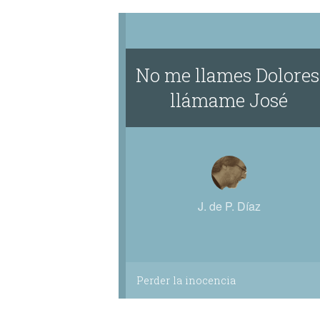
No me llames Dolores
llámame José
J. de P. Díaz
Perder la inocencia