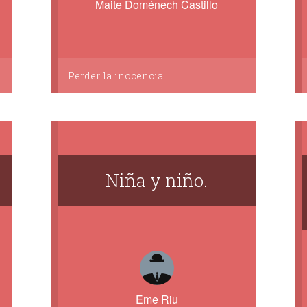
Maite Doménech Castillo
Perder la inocencia
Niña y niño.
Eme Riu