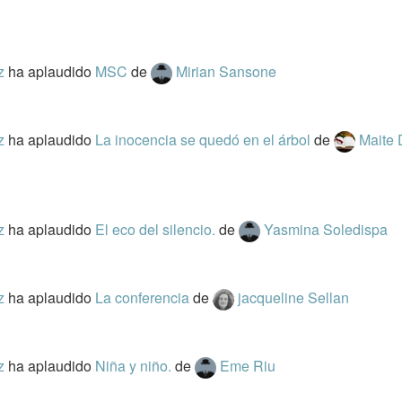
az
ha aplaudido
MSC
de
Mirian Sansone
az
ha aplaudido
La inocencia se quedó en el árbol
de
Maite
az
ha aplaudido
El eco del silencio.
de
Yasmina Soledispa
az
ha aplaudido
La conferencia
de
jacqueline Sellan
az
ha aplaudido
Niña y niño.
de
Eme Riu