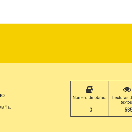
no
Número de obras:
Lecturas d
textos
paña
3
56