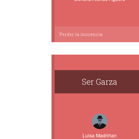
Perder la inocencia
Ser Garza
Luisa Madriñan