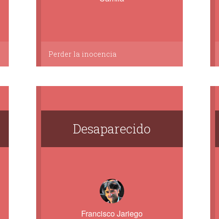
Perder la inocencia
Desaparecido
Francisco Jariego