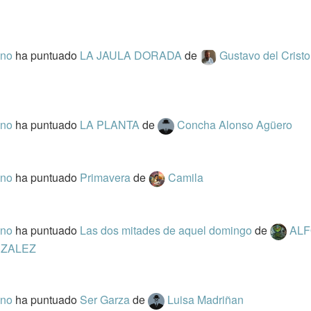
eno
ha puntuado
LA JAULA DORADA
de
Gustavo del Cristo
eno
ha puntuado
LA PLANTA
de
Concha Alonso Agüero
eno
ha puntuado
Primavera
de
Camila
eno
ha puntuado
Las dos mitades de aquel domingo
de
AL
ZALEZ
eno
ha puntuado
Ser Garza
de
Luisa Madriñan