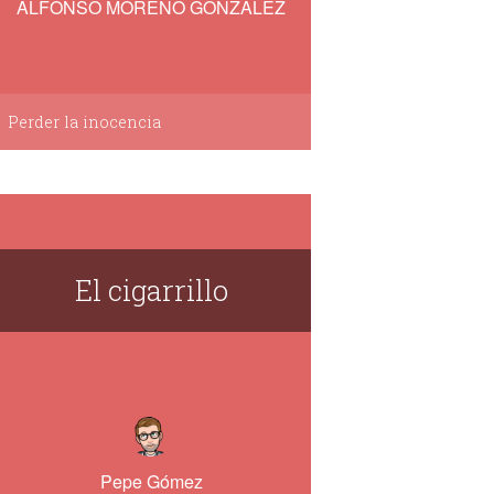
ALFONSO MORENO GONZALEZ
Perder la inocencia
El cigarrillo
Pepe Gómez