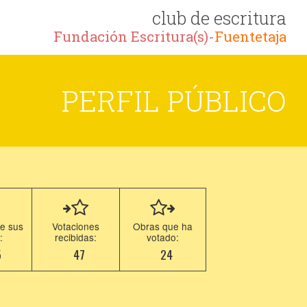
club de escritura
Fundación Escritura(s)-
Fuentetaja
PERFIL PÚBLICO
e sus
Votaciones
Obras que ha
:
recibidas:
votado:
5
47
24