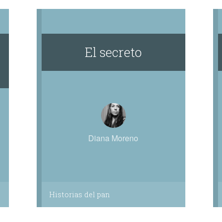
El secreto
Diana Moreno
Historias del pan