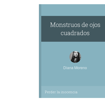
Monstruos de ojos
cuadrados
Diana Moreno
Perder la inocencia