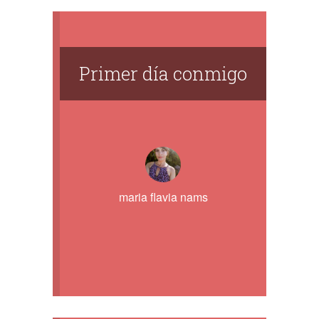
Primer día conmigo
maria flavia nams