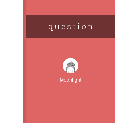
q u e s t i o n
Moonlight