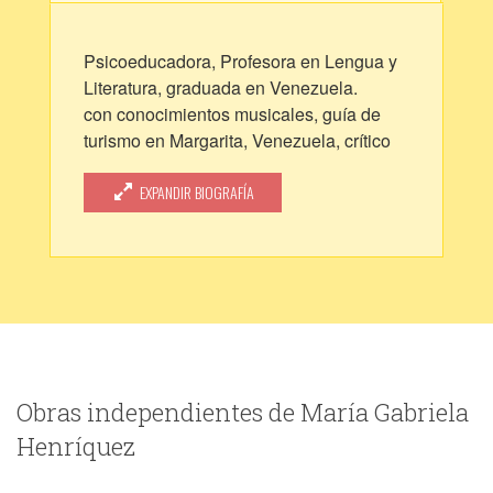
Psicoeducadora, Profesora en Lengua y
Literatura, graduada en Venezuela.
con conocimientos musicales, guía de
turismo en Margarita, Venezuela, crítico
literario.
Actualmente incursionando en las artes
EXPANDIR BIOGRAFÍA
audiovisuales de forma empírica
Me desempeño como profesor tutor de
estudiantes a nivel internacional,
además, doy sesiones de arte-terapia a
niños, jóvenes y adultos
Obras independientes de María Gabriela
Henríquez