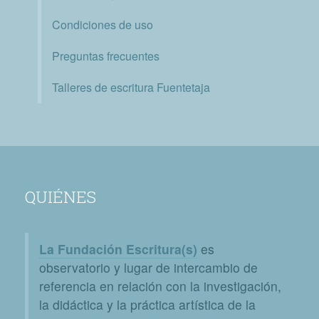
Condiciones de uso
Preguntas frecuentes
Talleres de escritura Fuentetaja
QUIÉNES
La Fundación Escritura(s)
es
observatorio y lugar de intercambio de
referencia en relación con la investigación,
la didáctica y la práctica artística de la