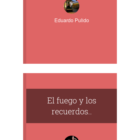
Eduardo Pulido
El fuego y los
recuerdos..