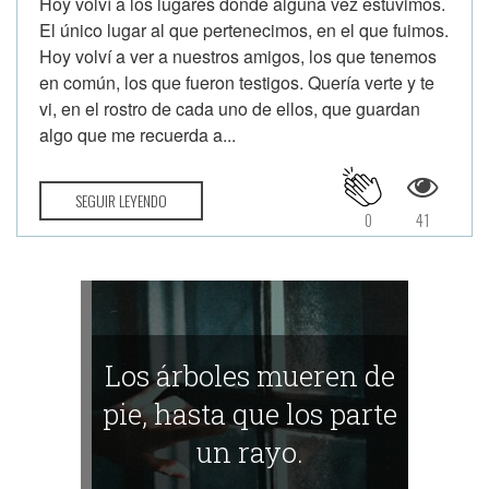
Hoy volví a los lugares donde alguna vez estuvimos.
El único lugar al que pertenecimos, en el que fuimos.
Hoy volví a ver a nuestros amigos, los que tenemos
en común, los que fueron testigos. Quería verte y te
vi, en el rostro de cada uno de ellos, que guardan
algo que me recuerda a...
SEGUIR LEYENDO
0
41
Los árboles mueren de
pie, hasta que los parte
un rayo.