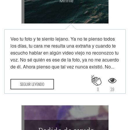
Minnie
Veo tu foto y te siento lejano. Ya no te pienso todos
los días, tu cara me resulta una extraña y cuando te
escucho hablar en algún video viejo no reconozco tu
voz. No sé quién es ese de la foto, ya no me acuerdo
de él. Ahora pienso que tal vez nunca existió. No...
SEGUIR LEYENDO
0
39