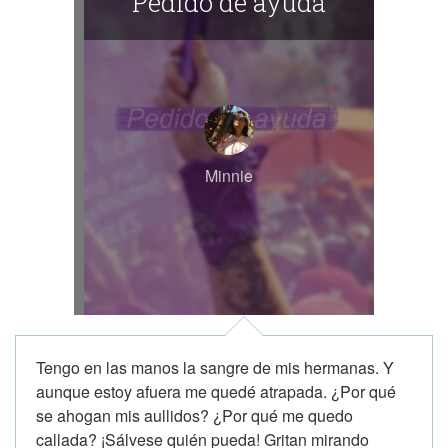
Pedido de ayuda
Minnie
Tengo en las manos la sangre de mis hermanas. Y
aunque estoy afuera me quedé atrapada. ¿Por qué
se ahogan mis aullidos? ¿Por qué me quedo
callada? ¡Sálvese quién pueda! Gritan mirando