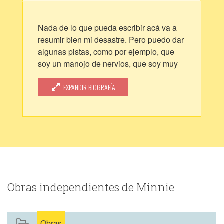
Nada de lo que pueda escribir acá va a
resumir bien mi desastre. Pero puedo dar
algunas pistas, como por ejemplo, que
soy un manojo de nervios, que soy muy
despistada, que me considero una
soñadora pero paso más tiempo
EXPANDIR BIOGRAFÍA
despierta que durmiendo, o que detesto
que la gente moje el pan con dulce en el
matecocido. Escribo para no
desquiciarme. Cantar es la única manera
en la que puedo lograr que la gente me
vea. Los cambios no me vuelven loca. Me
gusta hacer reír a la gente, y también los
animales.
Obras independientes de Minnie
Obras