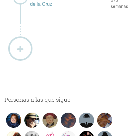
273
de la Cruz
semanas
Personas a las que sigue