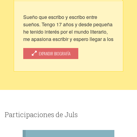
Sueño que escribo y escribo entre
sueños. Tengo 17 años y desde pequeña
he tenido interés por el mundo literario,
me apasiona escribir y espero llegar a los
demás con mis relatos. En la escritura
encuentro un refugio, un amigo y una
EXPANDIR BIOGRAFÍA
razón de ser, es a través de las palabras
que aflora lo mejor de mí y le estoy
eternamente agradecida.
Participaciones de Juls