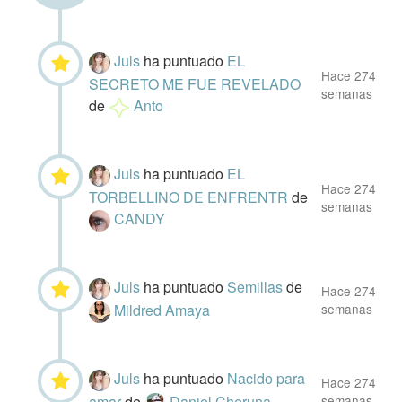
Juls
ha puntuado
EL
Hace 274
SECRETO ME FUE REVELADO
semanas
de
Anto
Juls
ha puntuado
EL
Hace 274
TORBELLINO DE ENFRENTR
de
semanas
CANDY
Juls
ha puntuado
Semillas
de
Hace 274
Mildred Amaya
semanas
Juls
ha puntuado
Nacido para
Hace 274
amar
de
Daniel Cheruna
semanas