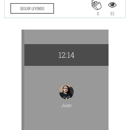
SEGUIR LEYENDO
0
93
12:14
Juan